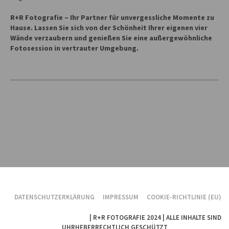
R+R Fotografie – Ihr Partner für unvergessliche Momente zu
Hause. Lassen Sie sich von der Schönheit Ihrer eigenen vier
Wände verzaubern und genießen Sie eine außergewöhnliche
Fotosession in vertrauter Umgebung.
DATENSCHUTZERKLÄRUNG
IMPRESSUM
COOKIE-RICHTLINIE (EU)
| R+R FOTOGRAFIE 2024 | ALLE INHALTE SIND
DATENSCHUTZERKLÄRUNG
UHRHEBERRECHTLICH GESCHÜTZT