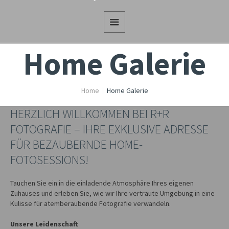
Home Galerie
Home
Home Galerie
HERZLICH WILLKOMMEN BEI R+R
FOTOGRAFIE – IHRE EXKLUSIVE ADRESSE
FÜR BEZAUBERNDE HOME-
FOTOSESSIONS!
Tauchen Sie ein in die einladende Atmosphäre Ihres eigenen
Zuhauses und erleben Sie, wie wir Ihre vertraute Umgebung in eine
Kulisse für atemberaubende Fotografie verwandeln.
Unsere Leidenschaft